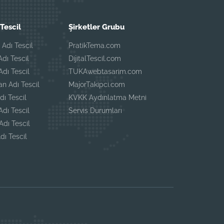
Tescil
Şirketler Grubu
 Adı Tescil
PratikTema.com
Adı Tescil
DijitalTescil.com
Adı Tescil
TUKAwebtasarim.com
an Adı Tescil
MajorTakipci.com
dı Tescil
KVKK Aydınlatma Metni
Adı Tescil
Servis Durumları
 Adı Tescil
dı Tescil