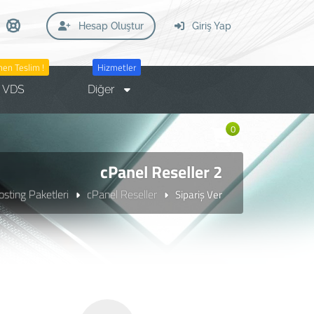
Hesap Oluştur
Giriş Yap
en Teslim !
Hizmetler
VDS
Diğer
0
cPanel Reseller 2
sting Paketleri
cPanel Reseller
Sipariş Ver