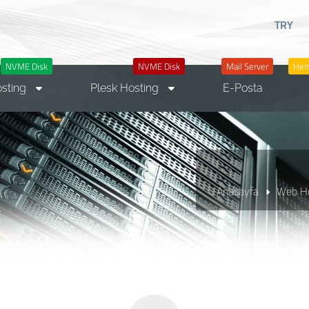
TRY
NVME Disk
NVME Disk
Mail Server
Hem
osting
Plesk Hosting
E-Posta
Anasayfa
Web Ho