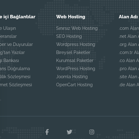
e içi Bağlantılar
Web Hosting
Alan Adı 
e Ulaşın
Sınırsız Web Hosting
.com Alan
eranslar
SEO Hosting
.net Alan 
ber ve Duyurular
Wordpress Hosting
.org Alan 
g'tan Yazılar
Bireysel Paketler
.com.tr Al
gi Bankası
Kurumsal Paketler
.co Alan A
sans Doğrulama
WordPress Hosting
.pro Alan 
lilik Sözleşmesi
Joomla Hosting
.site Alan
zmet Sözleşmesi
OpenCart Hosting
.de Alan A