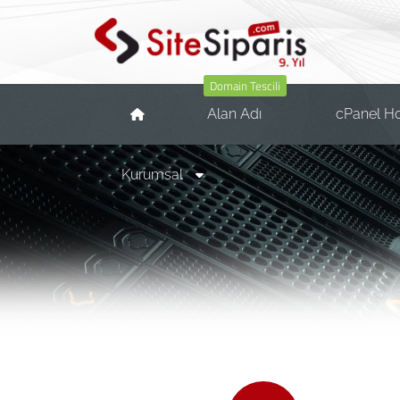
Domain Tescili
Alan Adı
cPanel H
Kurumsal