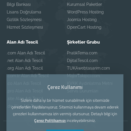
Bilgi Bankası
Kurumsal Paketler
Lisans Doğrulama
WordPress Hosting
Gizlilik Sözleşmesi
Joomla Hosting
Hizmet Sözleşmesi
OpenCart Hosting
Alan Adı Tescil
Şirketler Grubu
.com Alan Adı Tescil
PratikTema.com
.net Alan Adı Tescil
DijitalTescil.com
.org Alan Adı Tescil
TUKAwebtasarim.com
.com.tr Alan Adı Tescil
MajorTakipci.com
.co Alan Adı Tescil
KVKK Aydınlatma Metni
Çerez Kullanımı
.pro Alan Adı Tescil
Servis Durumları
.site Alan Adı Tescil
Sizlere daha iyi bir hizmet sunabilmek için sitemizde
.de Alan Adı Tescil
çerezlerden faydalanıyoruz. Sitemizi kullanmaya devam ederek
çerezleri kullanmamıza izin vermiş olursunuz. Detaylı bilgi için
Çerez Politikamızı
inceleyebilirsiniz.