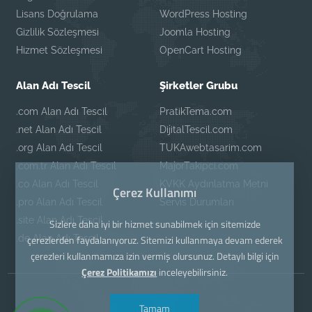
Lisans Doğrulama
WordPress Hosting
Gizlilik Sözleşmesi
Joomla Hosting
Hizmet Sözleşmesi
OpenCart Hosting
Alan Adı Tescil
Şirketler Grubu
.com Alan Adı Tescil
PratikTema.com
.net Alan Adı Tescil
DijitalTescil.com
.org Alan Adı Tescil
TUKAwebtasarim.com
.com.tr Alan Adı Tescil
MajorTakipci.com
.co Alan Adı Tescil
KVKK Aydınlatma Metni
Çerez Kullanımı
.pro Alan Adı Tescil
Servis Durumları
.site Alan Adı Tescil
Sizlere daha iyi bir hizmet sunabilmek için sitemizde
.de Alan Adı Tescil
çerezlerden faydalanıyoruz. Sitemizi kullanmaya devam ederek
çerezleri kullanmamıza izin vermiş olursunuz. Detaylı bilgi için
Çerez Politikamızı
inceleyebilirsiniz.
Tamam