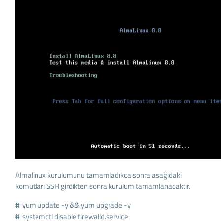
Almalinux kurulumunu tamamladıkca sonra asağıdaki
komutları SSH girdikten sonra kurulum tamamlanacaktır.
#
yum update -y && yum upgrade -y
#
systemctl
disable
firewalld.service