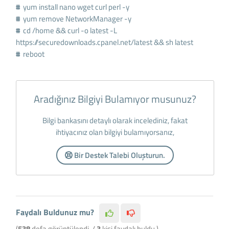
#
yum install nano wget curl perl -y
#
yum remove NetworkManager -y
#
cd
/home && curl -o latest -L
https://securedownloads.cpanel.net/latest && sh latest
#
reboot
Aradığınız Bilgiyi Bulamıyor musunuz?
Bilgi bankasını detaylı olarak incelediniz, fakat
ihtiyacınız olan bilgiyi bulamıyorsanız,
Bir Destek Talebi Oluşturun.
Faydalı Buldunuz mu?
(
538
defa görüntülendi. /
3
kişi faydalı buldu.)