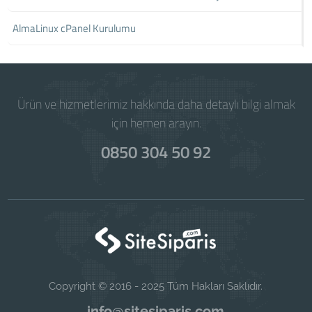
AlmaLinux cPanel Kurulumu
Ürün ve hizmetlerimiz hakkında daha detaylı bilgi almak
için hemen arayın.
0850 304 50 92
Copyright © 2016 - 2025 Tüm Hakları Saklıdır.
info@sitesiparis.com