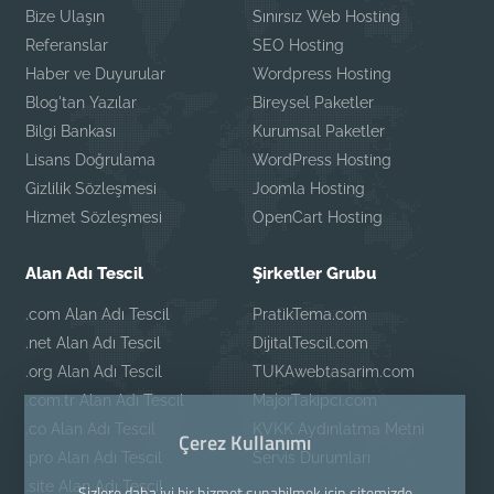
Bize Ulaşın
Sınırsız Web Hosting
Referanslar
SEO Hosting
Haber ve Duyurular
Wordpress Hosting
Blog'tan Yazılar
Bireysel Paketler
Bilgi Bankası
Kurumsal Paketler
Lisans Doğrulama
WordPress Hosting
Gizlilik Sözleşmesi
Joomla Hosting
Hizmet Sözleşmesi
OpenCart Hosting
Alan Adı Tescil
Şirketler Grubu
.com Alan Adı Tescil
PratikTema.com
.net Alan Adı Tescil
DijitalTescil.com
.org Alan Adı Tescil
TUKAwebtasarim.com
.com.tr Alan Adı Tescil
MajorTakipci.com
.co Alan Adı Tescil
KVKK Aydınlatma Metni
Çerez Kullanımı
.pro Alan Adı Tescil
Servis Durumları
.site Alan Adı Tescil
Sizlere daha iyi bir hizmet sunabilmek için sitemizde