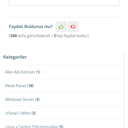
Faydalı Buldunuz mu?
(
388
defa görüntülendi. /
0
kişi faydalı buldu.)
Kategoriler
Alan Adı Domain (
1
)
Plesk Panel (
18
)
Windows Server (
3
)
cPanel / Whm (
5
)
Linux + Centos SSH Komutları (
5
)