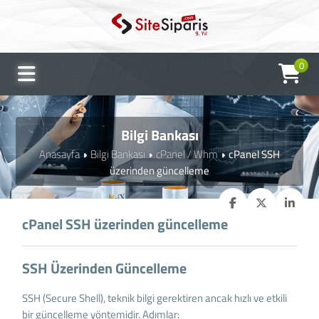
0
Bilgi Bankası
Anasayfa
Bilgi Bankası
cPanel / Whm
cPanel SSH
üzerinden güncelleme
cPanel SSH üzerinden güncelleme
SSH Üzerinden Güncelleme
SSH (Secure Shell), teknik bilgi gerektiren ancak hızlı ve etkili
bir güncelleme yöntemidir. Adımlar: