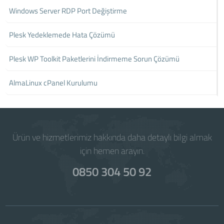
Windows Server RDP Port Değiştirme
Plesk Yedeklemede Hata Çözümü
Plesk WP Toolkit Paketlerini İndirmeme Sorun Çözümü
AlmaLinux cPanel Kurulumu
Ürün ve hizmetlerimiz hakkında daha detaylı bilgi almak
için hemen arayın.
0850 304 50 92