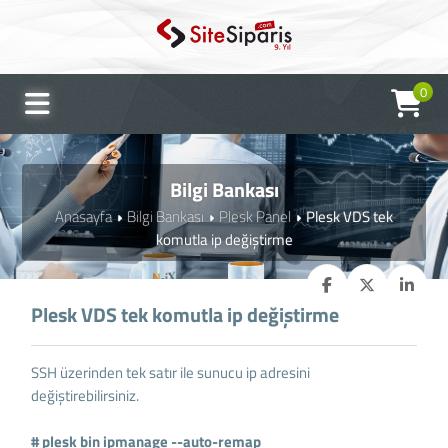
0
Bilgi Bankası
Anasayfa
Bilgi Bankası
Plesk Panel
Plesk VDS tek
komutla ip değiştirme
Plesk VDS tek komutla ip değiştirme
SSH üzerinden tek satır ile sunucu ip adresini
değiştirebilirsiniz.
# plesk bin ipmanage --auto-remap