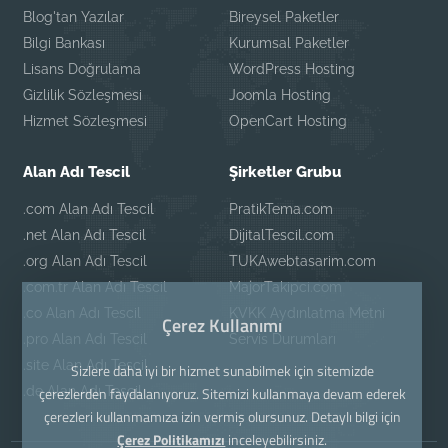
Blog'tan Yazılar
Bireysel Paketler
Bilgi Bankası
Kurumsal Paketler
Lisans Doğrulama
WordPress Hosting
Gizlilik Sözleşmesi
Joomla Hosting
Hizmet Sözleşmesi
OpenCart Hosting
Alan Adı Tescil
Şirketler Grubu
.com Alan Adı Tescil
PratikTema.com
.net Alan Adı Tescil
DijitalTescil.com
.org Alan Adı Tescil
TUKAwebtasarim.com
.com.tr Alan Adı Tescil
MajorTakipci.com
.co Alan Adı Tescil
KVKK Aydınlatma Metni
Çerez Kullanımı
.pro Alan Adı Tescil
Servis Durumları
.site Alan Adı Tescil
Sizlere daha iyi bir hizmet sunabilmek için sitemizde
.de Alan Adı Tescil
çerezlerden faydalanıyoruz. Sitemizi kullanmaya devam ederek
çerezleri kullanmamıza izin vermiş olursunuz. Detaylı bilgi için
Çerez Politikamızı
inceleyebilirsiniz.