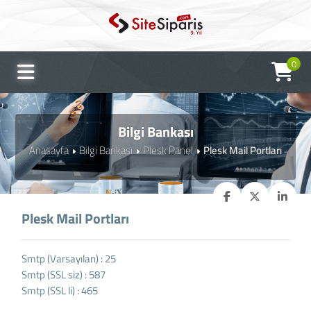
0
Bilgi Bankası
Anasayfa
Bilgi Bankası
Plesk Panel
Plesk Mail Portları
Plesk Mail Portları
Smtp (Varsayılan) : 25
Smtp (SSL siz) : 587
Smtp (SSL li) : 465