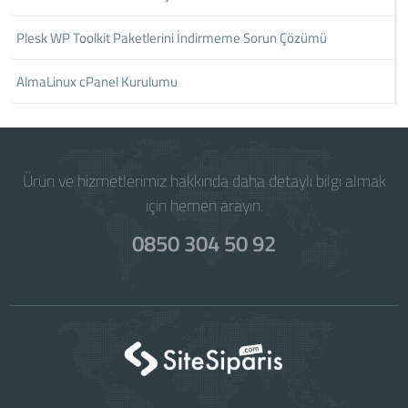
Plesk WP Toolkit Paketlerini İndirmeme Sorun Çözümü
AlmaLinux cPanel Kurulumu
Ürün ve hizmetlerimiz hakkında daha detaylı bilgi almak
için hemen arayın.
0850 304 50 92